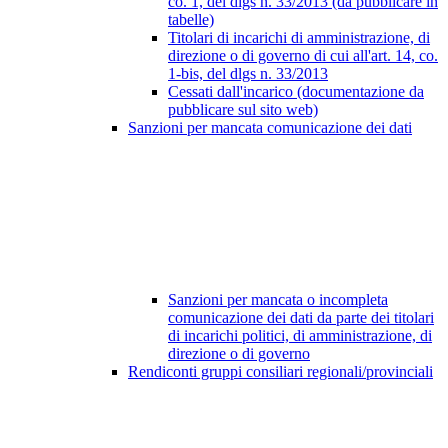
co. 1, del dlgs n. 33/2013 (da pubblicare in
tabelle)
Titolari di incarichi di amministrazione, di
direzione o di governo di cui all'art. 14, co.
1-bis, del dlgs n. 33/2013
Cessati dall'incarico (documentazione da
pubblicare sul sito web)
Sanzioni per mancata comunicazione dei dati
Sanzioni per mancata o incompleta
comunicazione dei dati da parte dei titolari
di incarichi politici, di amministrazione, di
direzione o di governo
Rendiconti gruppi consiliari regionali/provinciali