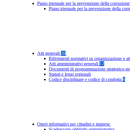
Piano triennale per la prevenzione della corruzione
Piano triennale per la prevenzione della cor
Atti generali
26
Riferimenti normativi su organizzazione e at
Atti amministrativi generali
12
Documenti di programmazione strategico-ge
Statuti e leggi regionali
Codice disciplinare e codice di condotta
6
Oneri informativi per cittadini e imprese
Scadenzario obblighi amministrativi