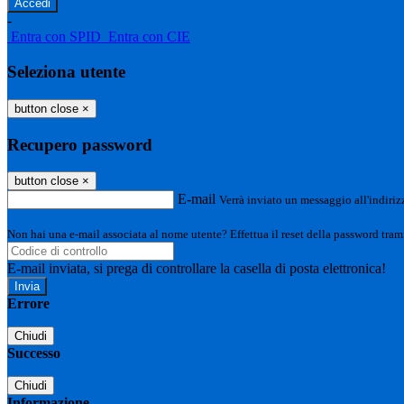
-
Entra con SPID
Entra con CIE
Seleziona utente
button close
×
Recupero password
button close
×
E-mail
Verrà inviato un messaggio all'indirizz
Non hai una e-mail associata al nome utente? Effettua il reset della password tram
E-mail inviata, si prega di controllare la casella di posta elettronica!
Errore
Chiudi
Successo
Chiudi
Informazione