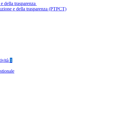
 e della trasparenza
ruzione e della trasparenza (PTPCT)
tività
1
stionale