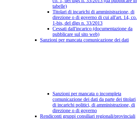
co. 1, del dlgs n. 33/2013 (da pubblicare in
tabelle)
Titolari di incarichi di amministrazione, di
direzione o di governo di cui all'art. 14, co.
1-bis, del dlgs n. 33/2013
Cessati dall'incarico (documentazione da
pubblicare sul sito web)
Sanzioni per mancata comunicazione dei dati
Sanzioni per mancata o incompleta
comunicazione dei dati da parte dei titolari
di incarichi politici, di amministrazione, di
direzione o di governo
Rendiconti gruppi consiliari regionali/provinciali