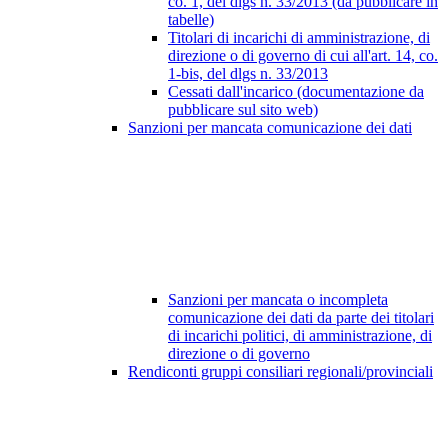
co. 1, del dlgs n. 33/2013 (da pubblicare in
tabelle)
Titolari di incarichi di amministrazione, di
direzione o di governo di cui all'art. 14, co.
1-bis, del dlgs n. 33/2013
Cessati dall'incarico (documentazione da
pubblicare sul sito web)
Sanzioni per mancata comunicazione dei dati
Sanzioni per mancata o incompleta
comunicazione dei dati da parte dei titolari
di incarichi politici, di amministrazione, di
direzione o di governo
Rendiconti gruppi consiliari regionali/provinciali