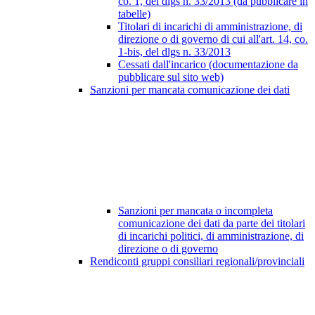
co. 1, del dlgs n. 33/2013 (da pubblicare in
tabelle)
Titolari di incarichi di amministrazione, di
direzione o di governo di cui all'art. 14, co.
1-bis, del dlgs n. 33/2013
Cessati dall'incarico (documentazione da
pubblicare sul sito web)
Sanzioni per mancata comunicazione dei dati
Sanzioni per mancata o incompleta
comunicazione dei dati da parte dei titolari
di incarichi politici, di amministrazione, di
direzione o di governo
Rendiconti gruppi consiliari regionali/provinciali