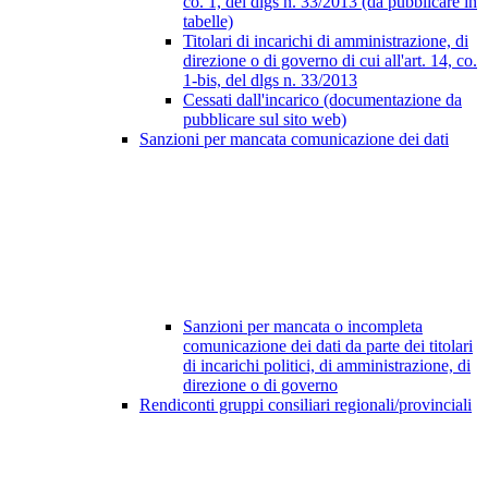
co. 1, del dlgs n. 33/2013 (da pubblicare in
tabelle)
Titolari di incarichi di amministrazione, di
direzione o di governo di cui all'art. 14, co.
1-bis, del dlgs n. 33/2013
Cessati dall'incarico (documentazione da
pubblicare sul sito web)
Sanzioni per mancata comunicazione dei dati
Sanzioni per mancata o incompleta
comunicazione dei dati da parte dei titolari
di incarichi politici, di amministrazione, di
direzione o di governo
Rendiconti gruppi consiliari regionali/provinciali