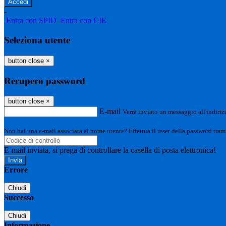
-
Entra con SPID
Entra con CIE
Seleziona utente
button close
×
Recupero password
button close
×
E-mail
Verrà inviato un messaggio all'indirizz
Non hai una e-mail associata al nome utente? Effettua il reset della password tram
E-mail inviata, si prega di controllare la casella di posta elettronica!
Errore
Chiudi
Successo
Chiudi
Informazione