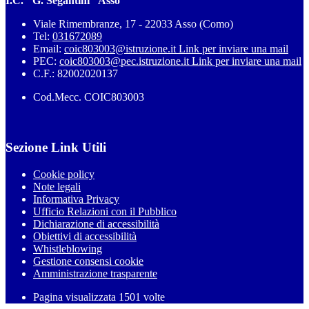
I.C. "G. Segantini" Asso
Viale Rimembranze, 17 - 22033 Asso (Como)
Tel:
031672089
Email:
coic803003@istruzione.it
Link per inviare una mail
PEC:
coic803003@pec.istruzione.it
Link per inviare una mail
C.F.: 82002020137
Cod.Mecc. COIC803003
Sezione Link Utili
Cookie policy
Note legali
Informativa Privacy
Ufficio Relazioni con il Pubblico
Dichiarazione di accessibilità
Obiettivi di accessibilità
Whistleblowing
Gestione consensi cookie
Amministrazione trasparente
Pagina visualizzata
1501
volte