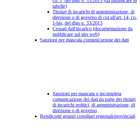
co. 1, del dlgs n. 33/2013 (da pubblicare in
tabelle)
Titolari di incarichi di amministrazione, di
direzione o di governo di cui all'art. 14, co.
1-bis, del dlgs n. 33/2013
Cessati dall'incarico (documentazione da
pubblicare sul sito web)
Sanzioni per mancata comunicazione dei dati
Sanzioni per mancata o incompleta
comunicazione dei dati da parte dei titolari
di incarichi politici, di amministrazione, di
direzione o di governo
Rendiconti gruppi consiliari regionali/provinciali