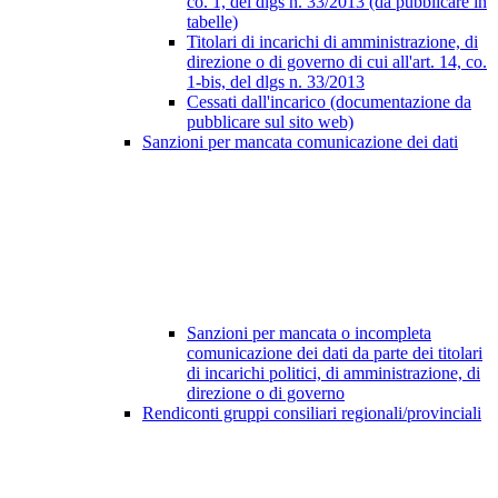
co. 1, del dlgs n. 33/2013 (da pubblicare in
tabelle)
Titolari di incarichi di amministrazione, di
direzione o di governo di cui all'art. 14, co.
1-bis, del dlgs n. 33/2013
Cessati dall'incarico (documentazione da
pubblicare sul sito web)
Sanzioni per mancata comunicazione dei dati
Sanzioni per mancata o incompleta
comunicazione dei dati da parte dei titolari
di incarichi politici, di amministrazione, di
direzione o di governo
Rendiconti gruppi consiliari regionali/provinciali