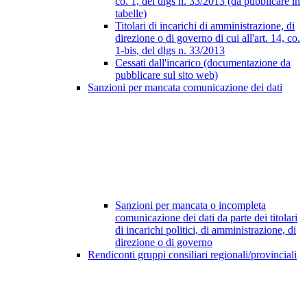
co. 1, del dlgs n. 33/2013 (da pubblicare in
tabelle)
Titolari di incarichi di amministrazione, di
direzione o di governo di cui all'art. 14, co.
1-bis, del dlgs n. 33/2013
Cessati dall'incarico (documentazione da
pubblicare sul sito web)
Sanzioni per mancata comunicazione dei dati
Sanzioni per mancata o incompleta
comunicazione dei dati da parte dei titolari
di incarichi politici, di amministrazione, di
direzione o di governo
Rendiconti gruppi consiliari regionali/provinciali