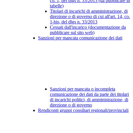
co. 1, del dlgs n. 33/2013 (da pubblicare in
tabelle)
Titolari di incarichi di amministrazione, di
direzione o di governo di cui all'art. 14, co.
1-bis, del dlgs n. 33/2013
Cessati dall'incarico (documentazione da
pubblicare sul sito web)
Sanzioni per mancata comunicazione dei dati
Sanzioni per mancata o incompleta
comunicazione dei dati da parte dei titolari
di incarichi politici, di amministrazione, di
direzione o di governo
Rendiconti gruppi consiliari regionali/provinciali