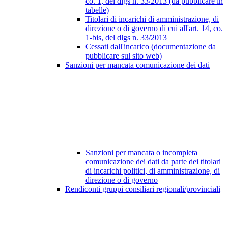
co. 1, del dlgs n. 33/2013 (da pubblicare in
tabelle)
Titolari di incarichi di amministrazione, di
direzione o di governo di cui all'art. 14, co.
1-bis, del dlgs n. 33/2013
Cessati dall'incarico (documentazione da
pubblicare sul sito web)
Sanzioni per mancata comunicazione dei dati
Sanzioni per mancata o incompleta
comunicazione dei dati da parte dei titolari
di incarichi politici, di amministrazione, di
direzione o di governo
Rendiconti gruppi consiliari regionali/provinciali