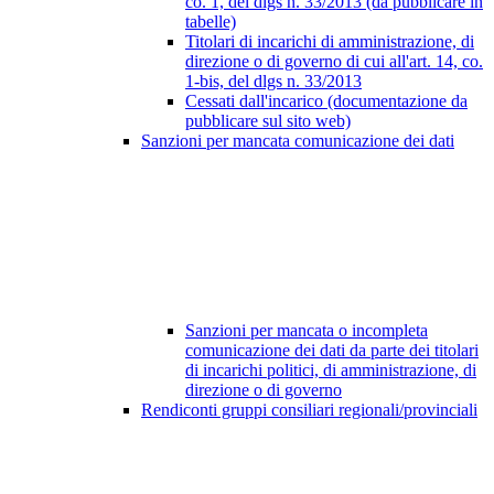
co. 1, del dlgs n. 33/2013 (da pubblicare in
tabelle)
Titolari di incarichi di amministrazione, di
direzione o di governo di cui all'art. 14, co.
1-bis, del dlgs n. 33/2013
Cessati dall'incarico (documentazione da
pubblicare sul sito web)
Sanzioni per mancata comunicazione dei dati
Sanzioni per mancata o incompleta
comunicazione dei dati da parte dei titolari
di incarichi politici, di amministrazione, di
direzione o di governo
Rendiconti gruppi consiliari regionali/provinciali