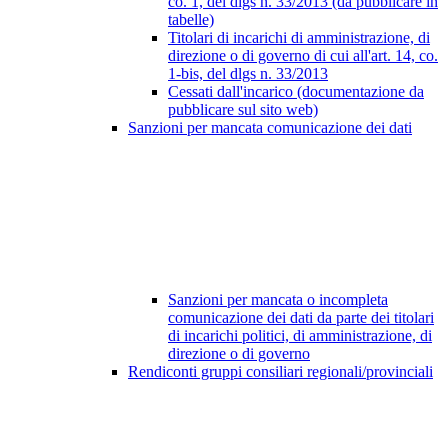
co. 1, del dlgs n. 33/2013 (da pubblicare in
tabelle)
Titolari di incarichi di amministrazione, di
direzione o di governo di cui all'art. 14, co.
1-bis, del dlgs n. 33/2013
Cessati dall'incarico (documentazione da
pubblicare sul sito web)
Sanzioni per mancata comunicazione dei dati
Sanzioni per mancata o incompleta
comunicazione dei dati da parte dei titolari
di incarichi politici, di amministrazione, di
direzione o di governo
Rendiconti gruppi consiliari regionali/provinciali