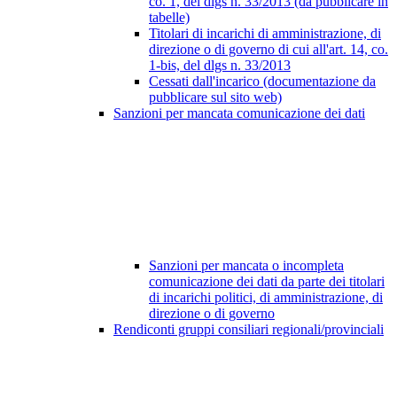
co. 1, del dlgs n. 33/2013 (da pubblicare in
tabelle)
Titolari di incarichi di amministrazione, di
direzione o di governo di cui all'art. 14, co.
1-bis, del dlgs n. 33/2013
Cessati dall'incarico (documentazione da
pubblicare sul sito web)
Sanzioni per mancata comunicazione dei dati
Sanzioni per mancata o incompleta
comunicazione dei dati da parte dei titolari
di incarichi politici, di amministrazione, di
direzione o di governo
Rendiconti gruppi consiliari regionali/provinciali