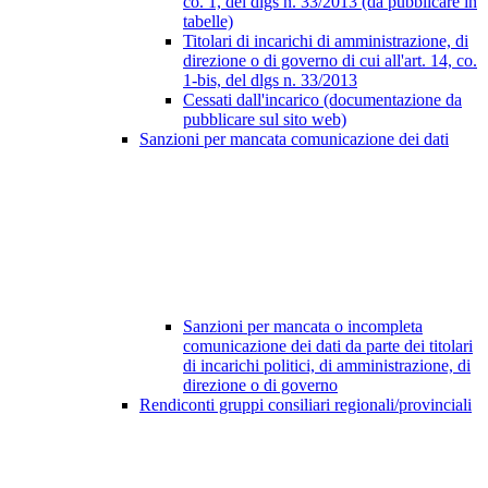
co. 1, del dlgs n. 33/2013 (da pubblicare in
tabelle)
Titolari di incarichi di amministrazione, di
direzione o di governo di cui all'art. 14, co.
1-bis, del dlgs n. 33/2013
Cessati dall'incarico (documentazione da
pubblicare sul sito web)
Sanzioni per mancata comunicazione dei dati
Sanzioni per mancata o incompleta
comunicazione dei dati da parte dei titolari
di incarichi politici, di amministrazione, di
direzione o di governo
Rendiconti gruppi consiliari regionali/provinciali