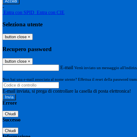
-
Entra con SPID
Entra con CIE
Seleziona utente
button close
×
Recupero password
button close
×
E-mail
Verrà inviato un messaggio all'indirizz
Non hai una e-mail associata al nome utente? Effettua il reset della password tram
E-mail inviata, si prega di controllare la casella di posta elettronica!
Errore
Chiudi
Successo
Chiudi
Informazione