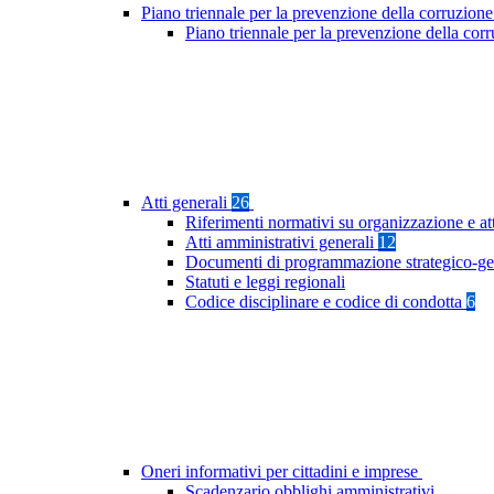
Piano triennale per la prevenzione della corruzione
Piano triennale per la prevenzione della cor
Atti generali
26
Riferimenti normativi su organizzazione e at
Atti amministrativi generali
12
Documenti di programmazione strategico-ge
Statuti e leggi regionali
Codice disciplinare e codice di condotta
6
Oneri informativi per cittadini e imprese
Scadenzario obblighi amministrativi