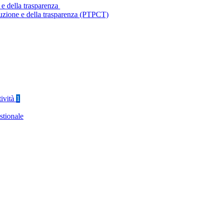
 e della trasparenza
ruzione e della trasparenza (PTPCT)
tività
1
stionale