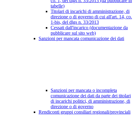
co. 1, del dlgs n. 33/2013 (da pubblicare in
tabelle)
Titolari di incarichi di amministrazione, di
direzione o di governo di cui all'art. 14, co.
1-bis, del dlgs n. 33/2013
Cessati dall'incarico (documentazione da
pubblicare sul sito web)
Sanzioni per mancata comunicazione dei dati
Sanzioni per mancata o incompleta
comunicazione dei dati da parte dei titolari
di incarichi politici, di amministrazione, di
direzione o di governo
Rendiconti gruppi consiliari regionali/provinciali