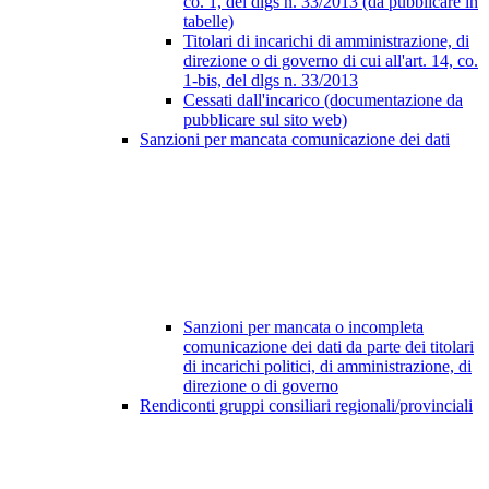
co. 1, del dlgs n. 33/2013 (da pubblicare in
tabelle)
Titolari di incarichi di amministrazione, di
direzione o di governo di cui all'art. 14, co.
1-bis, del dlgs n. 33/2013
Cessati dall'incarico (documentazione da
pubblicare sul sito web)
Sanzioni per mancata comunicazione dei dati
Sanzioni per mancata o incompleta
comunicazione dei dati da parte dei titolari
di incarichi politici, di amministrazione, di
direzione o di governo
Rendiconti gruppi consiliari regionali/provinciali