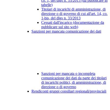
co. 1, del dlgs n. 33/2013 (da pubblicare in
tabelle)
Titolari di incarichi di amministrazione, di
direzione o di governo di cui all'art. 14, co.
1-bis, del dlgs n. 33/2013
Cessati dall'incarico (documentazione da
pubblicare sul sito web)
Sanzioni per mancata comunicazione dei dati
Sanzioni per mancata o incompleta
comunicazione dei dati da parte dei titolari
di incarichi politici, di amministrazione, di
direzione o di governo
Rendiconti gruppi consiliari regionali/provinciali