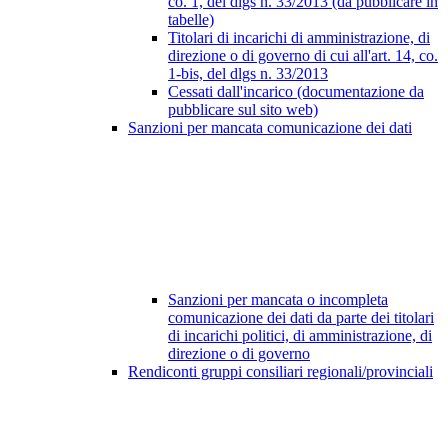
co. 1, del dlgs n. 33/2013 (da pubblicare in
tabelle)
Titolari di incarichi di amministrazione, di
direzione o di governo di cui all'art. 14, co.
1-bis, del dlgs n. 33/2013
Cessati dall'incarico (documentazione da
pubblicare sul sito web)
Sanzioni per mancata comunicazione dei dati
Sanzioni per mancata o incompleta
comunicazione dei dati da parte dei titolari
di incarichi politici, di amministrazione, di
direzione o di governo
Rendiconti gruppi consiliari regionali/provinciali