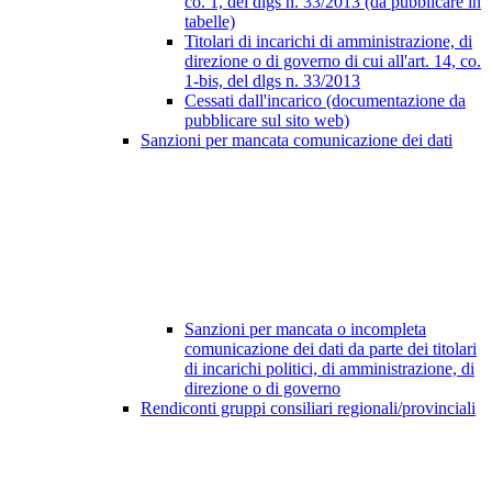
co. 1, del dlgs n. 33/2013 (da pubblicare in
tabelle)
Titolari di incarichi di amministrazione, di
direzione o di governo di cui all'art. 14, co.
1-bis, del dlgs n. 33/2013
Cessati dall'incarico (documentazione da
pubblicare sul sito web)
Sanzioni per mancata comunicazione dei dati
Sanzioni per mancata o incompleta
comunicazione dei dati da parte dei titolari
di incarichi politici, di amministrazione, di
direzione o di governo
Rendiconti gruppi consiliari regionali/provinciali