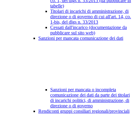
co. 1, del dlgs n. 33/2013 (da pubblicare in
tabelle)
Titolari di incarichi di amministrazione, di
direzione o di governo di cui all'art. 14, co.
1-bis, del dlgs n. 33/2013
Cessati dall'incarico (documentazione da
pubblicare sul sito web)
Sanzioni per mancata comunicazione dei dati
Sanzioni per mancata o incompleta
comunicazione dei dati da parte dei titolari
di incarichi politici, di amministrazione, di
direzione o di governo
Rendiconti gruppi consiliari regionali/provinciali