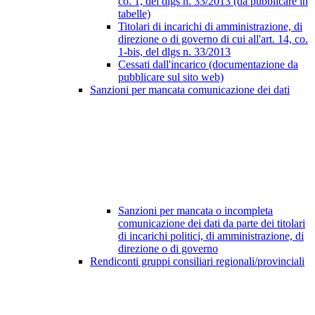
co. 1, del dlgs n. 33/2013 (da pubblicare in
tabelle)
Titolari di incarichi di amministrazione, di
direzione o di governo di cui all'art. 14, co.
1-bis, del dlgs n. 33/2013
Cessati dall'incarico (documentazione da
pubblicare sul sito web)
Sanzioni per mancata comunicazione dei dati
Sanzioni per mancata o incompleta
comunicazione dei dati da parte dei titolari
di incarichi politici, di amministrazione, di
direzione o di governo
Rendiconti gruppi consiliari regionali/provinciali