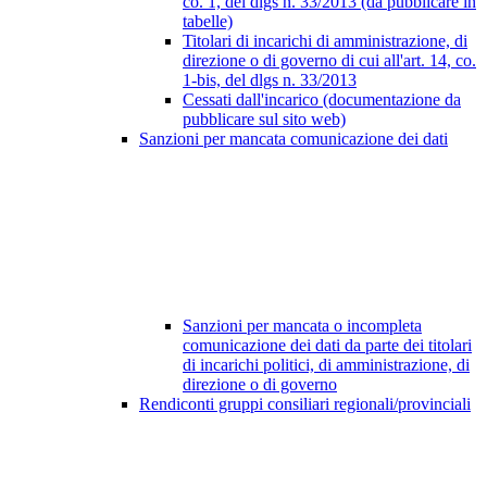
co. 1, del dlgs n. 33/2013 (da pubblicare in
tabelle)
Titolari di incarichi di amministrazione, di
direzione o di governo di cui all'art. 14, co.
1-bis, del dlgs n. 33/2013
Cessati dall'incarico (documentazione da
pubblicare sul sito web)
Sanzioni per mancata comunicazione dei dati
Sanzioni per mancata o incompleta
comunicazione dei dati da parte dei titolari
di incarichi politici, di amministrazione, di
direzione o di governo
Rendiconti gruppi consiliari regionali/provinciali