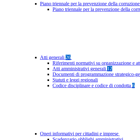
Piano triennale per la prevenzione della corruzione
Piano triennale per la prevenzione della cor
Atti generali
26
Riferimenti normativi su organizzazione e at
Atti amministrativi generali
12
Documenti di programmazione strategico-ge
Statuti e leggi regionali
Codice disciplinare e codice di condotta
6
Oneri informativi per cittadini e imprese
Scadenzario obblighi amministrativi