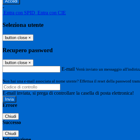
-
Entra con SPID
Entra con CIE
Seleziona utente
button close
×
Recupero password
button close
×
E-mail
Verrà inviato un messaggio all'indirizz
Non hai una e-mail associata al nome utente? Effettua il reset della password tram
E-mail inviata, si prega di controllare la casella di posta elettronica!
Errore
Chiudi
Successo
Chiudi
Informazione