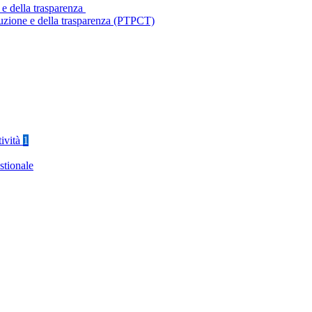
 e della trasparenza
ruzione e della trasparenza (PTPCT)
tività
1
stionale