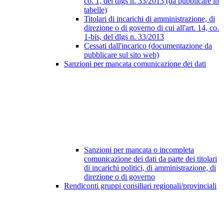
co. 1, del dlgs n. 33/2013 (da pubblicare in
tabelle)
Titolari di incarichi di amministrazione, di
direzione o di governo di cui all'art. 14, co.
1-bis, del dlgs n. 33/2013
Cessati dall'incarico (documentazione da
pubblicare sul sito web)
Sanzioni per mancata comunicazione dei dati
Sanzioni per mancata o incompleta
comunicazione dei dati da parte dei titolari
di incarichi politici, di amministrazione, di
direzione o di governo
Rendiconti gruppi consiliari regionali/provinciali