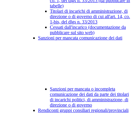
co. 1, del dlgs n. 33/2013 (da pubblicare in
tabelle)
Titolari di incarichi di amministrazione, di
direzione o di governo di cui all'art. 14, co.
1-bis, del dlgs n. 33/2013
Cessati dall'incarico (documentazione da
pubblicare sul sito web)
Sanzioni per mancata comunicazione dei dati
Sanzioni per mancata o incompleta
comunicazione dei dati da parte dei titolari
di incarichi politici, di amministrazione, di
direzione o di governo
Rendiconti gruppi consiliari regionali/provinciali