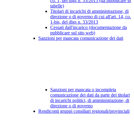
co. 1, del dlgs n. 33/2013 (da pubblicare in
tabelle)
Titolari di incarichi di amministrazione, di
direzione o di governo di cui all'art. 14, co.
1-bis, del dlgs n. 33/2013
Cessati dall'incarico (documentazione da
pubblicare sul sito web)
Sanzioni per mancata comunicazione dei dati
Sanzioni per mancata o incompleta
comunicazione dei dati da parte dei titolari
di incarichi politici, di amministrazione, di
direzione o di governo
Rendiconti gruppi consiliari regionali/provinciali