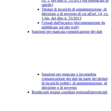
co. 1, del dlgs n. 33/2013 (da pubblicare in
tabelle)
Titolari di incarichi di amministrazione, di
direzione o di governo di cui all'art. 14, co.
1-bis, del dlgs n. 33/2013
Cessati dall'incarico (documentazione da
pubblicare sul sito web)
Sanzioni per mancata comunicazione dei dati
Sanzioni per mancata o incompleta
comunicazione dei dati da parte dei titolari
di incarichi politici, di amministrazione, di
direzione o di governo
Rendiconti gruppi consiliari regionali/provinciali