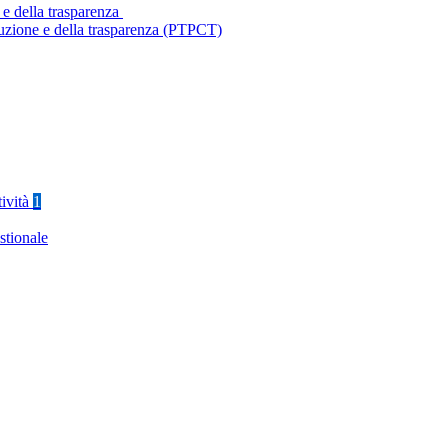
 e della trasparenza
ruzione e della trasparenza (PTPCT)
tività
1
stionale