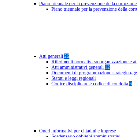
Piano triennale per la prevenzione della corruzione
Piano triennale per la prevenzione della cor
Atti generali
26
Riferimenti normativi su organizzazione e at
Atti amministrativi generali
12
Documenti di programmazione strategico-ge
Statuti e leggi regionali
Codice disciplinare e codice di condotta
6
Oneri informativi per cittadini e imprese
Scadenzario obblighi amministrativi