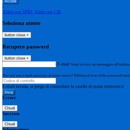
-
Entra con SPID
Entra con CIE
Seleziona utente
button close
×
Recupero password
button close
×
E-mail
Verrà inviato un messaggio all'indirizz
Non hai una e-mail associata al nome utente? Effettua il reset della password tram
E-mail inviata, si prega di controllare la casella di posta elettronica!
Errore
Chiudi
Successo
Chiudi
Informazione