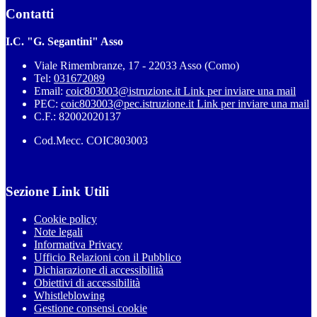
Contatti
I.C. "G. Segantini" Asso
Viale Rimembranze, 17 - 22033 Asso (Como)
Tel:
031672089
Email:
coic803003@istruzione.it
Link per inviare una mail
PEC:
coic803003@pec.istruzione.it
Link per inviare una mail
C.F.: 82002020137
Cod.Mecc. COIC803003
Sezione Link Utili
Cookie policy
Note legali
Informativa Privacy
Ufficio Relazioni con il Pubblico
Dichiarazione di accessibilità
Obiettivi di accessibilità
Whistleblowing
Gestione consensi cookie