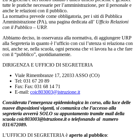
tutte le pratiche necessarie per l’amministrazione, per il personale e
anche le relazioni con il pubblico.
La normativa prevede come obbligatoria, per i siti di Pubblica
Amministrazione (PA), una pagina dedicata all’
Ufficio Relazioni
con il Pubblico
–
URP.
Abbiamo deciso, in osservanza alla normativa, di aggiungere URP
alla Segreteria in quanto è l’ufficio con cui l’utenza si relaziona con
noi, anche se, nella scuola, ogni persona che vi lavora ha a che fare
con il “pubblico”, quotidianamente.
DIRIGENZA E UFFICIO DI SEGRETERIA
Viale Rimembranze 17, 22033 ASSO (CO)
Tel: 031 67 20 89
Fax: Fax: 031 68 14 71
E-mail:
coic803003@istruzione.it
Considerata l’emergenza epidemiologica in corso, alla luce delle
nuove disposizioni vigenti,
si comunica che l’accesso alla
segreteria avverrà SOLO su appuntamento tramite mail della
scuola coic803003@istruzione.it o telefonando al numero
031/672089.
L’UFFICIO DI SEGRETERIA è
aperto al pubblico
: