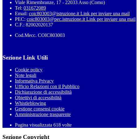
Viale Rimembranze, 17 - 22033 Asso (Como)
Tel:
031672089
Email:
coic803003@istruzione.it
Link per inviare una mail
PEC:
coic803003@pec.istruzione.it
Link per inviare una mail
C.F.: 82002020137
Cod.Mecc. COIC803003
Sezione Link Utili
Cookie policy
Note legali
Informativa Privacy
Ufficio Relazioni con il Pubblico
Dichiarazione di accessibilità
Obiettivi di accessibilità
Whistleblowing
Gestione consensi cookie
Amministrazione trasparente
Pagina visualizzata
618
volte
Sezione Copyright