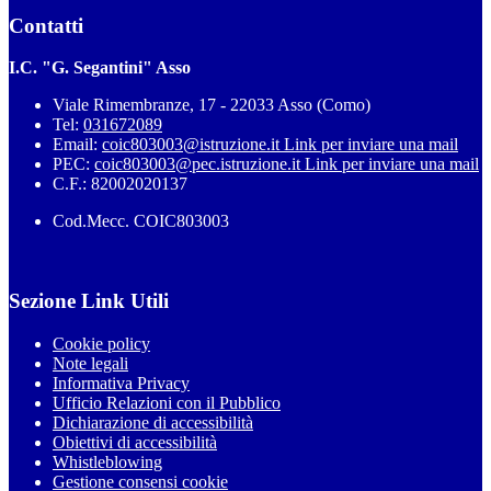
Contatti
I.C. "G. Segantini" Asso
Viale Rimembranze, 17 - 22033 Asso (Como)
Tel:
031672089
Email:
coic803003@istruzione.it
Link per inviare una mail
PEC:
coic803003@pec.istruzione.it
Link per inviare una mail
C.F.: 82002020137
Cod.Mecc. COIC803003
Sezione Link Utili
Cookie policy
Note legali
Informativa Privacy
Ufficio Relazioni con il Pubblico
Dichiarazione di accessibilità
Obiettivi di accessibilità
Whistleblowing
Gestione consensi cookie