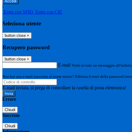
-
Entra con SPID
Entra con CIE
Seleziona utente
button close
×
Recupero password
button close
×
E-mail
Verrà inviato un messaggio all'indirizz
Non hai una e-mail associata al nome utente? Effettua il reset della password tram
E-mail inviata, si prega di controllare la casella di posta elettronica!
Errore
Chiudi
Successo
Chiudi
Informazione