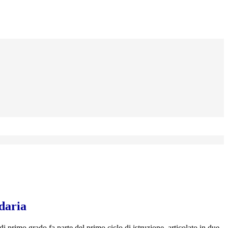
daria
i primo grado fa parte del primo ciclo di istruzione, articolato in due