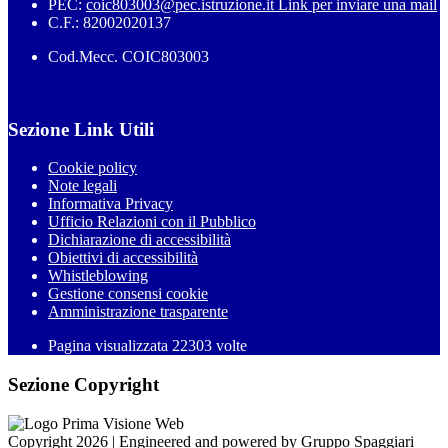
PEC:
coic803003@pec.istruzione.it
Link per inviare una mail
C.F.: 82002020137
Cod.Mecc. COIC803003
Sezione Link Utili
Cookie policy
Note legali
Informativa Privacy
Ufficio Relazioni con il Pubblico
Dichiarazione di accessibilità
Obiettivi di accessibilità
Whistleblowing
Gestione consensi cookie
Amministrazione trasparente
Pagina visualizzata
22303
volte
Sezione Copyright
Copyright 2026 | Engineered and powered by Gruppo Spaggiari