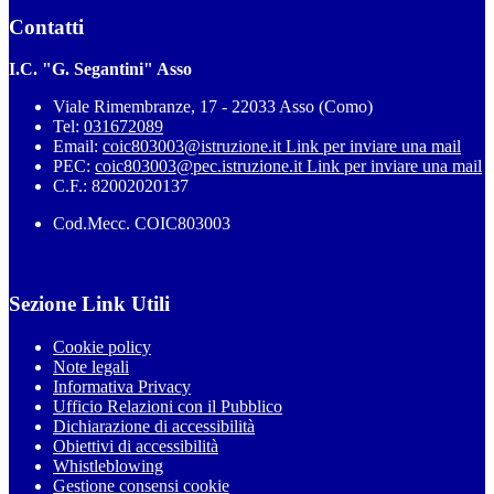
Contatti
I.C. "G. Segantini" Asso
Viale Rimembranze, 17 - 22033 Asso (Como)
Tel:
031672089
Email:
coic803003@istruzione.it
Link per inviare una mail
PEC:
coic803003@pec.istruzione.it
Link per inviare una mail
C.F.: 82002020137
Cod.Mecc. COIC803003
Sezione Link Utili
Cookie policy
Note legali
Informativa Privacy
Ufficio Relazioni con il Pubblico
Dichiarazione di accessibilità
Obiettivi di accessibilità
Whistleblowing
Gestione consensi cookie