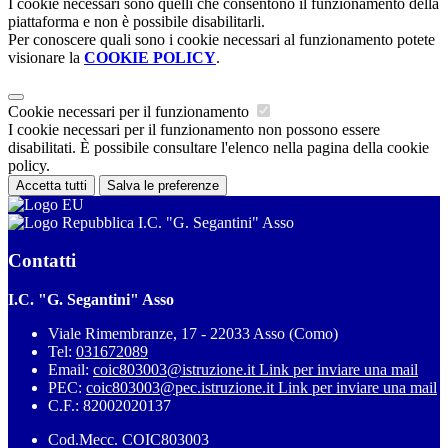
I cookie necessari sono quelli che consentono il funzionamento della
piattaforma e non è possibile disabilitarli.
Per conoscere quali sono i cookie necessari al funzionamento potete
visionare la
COOKIE POLICY
.
Cookie necessari per il funzionamento
I cookie necessari per il funzionamento non possono essere
disabilitati. È possibile consultare l'elenco nella pagina della cookie
policy.
Accetta tutti
Salva le preferenze
I.C. "G. Segantini" Asso
Contatti
I.C. "G. Segantini" Asso
Viale Rimembranze, 17 - 22033 Asso (Como)
Tel:
031672089
Email:
coic803003@istruzione.it
Link per inviare una mail
PEC:
coic803003@pec.istruzione.it
Link per inviare una mail
C.F.: 82002020137
Cod.Mecc. COIC803003