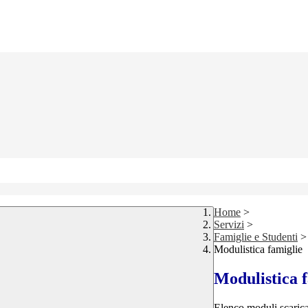
Home
>
Servizi
>
Famiglie e Studenti
>
Modulistica famiglie
Modulistica 
Elenco moduli scarica