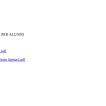
 PER ALUNNI
a.pdf
zione farmaci.pdf