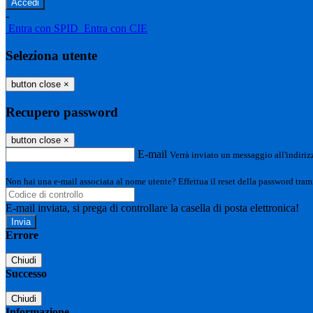
-
Entra con SPID
Entra con CIE
Seleziona utente
button close
×
Recupero password
button close
×
E-mail
Verrà inviato un messaggio all'indirizz
Non hai una e-mail associata al nome utente? Effettua il reset della password tram
E-mail inviata, si prega di controllare la casella di posta elettronica!
Errore
Chiudi
Successo
Chiudi
Informazione