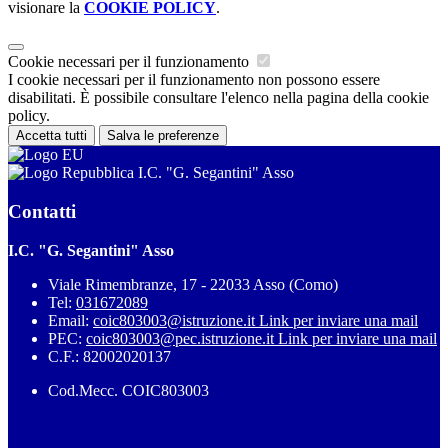
visionare la
COOKIE POLICY
.
Cookie necessari per il funzionamento
I cookie necessari per il funzionamento non possono essere
disabilitati. È possibile consultare l'elenco nella pagina della cookie
policy.
Accetta tutti
Salva le preferenze
I.C. "G. Segantini" Asso
Contatti
I.C. "G. Segantini" Asso
Viale Rimembranze, 17 - 22033 Asso (Como)
Tel:
031672089
Email:
coic803003@istruzione.it
Link per inviare una mail
PEC:
coic803003@pec.istruzione.it
Link per inviare una mail
C.F.: 82002020137
Cod.Mecc. COIC803003