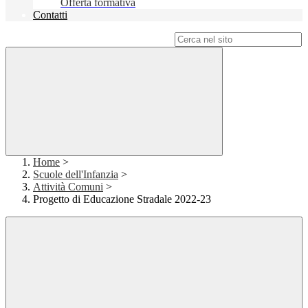
Offerta formativa
Contatti
Campo di ricerca per le pagine del sito
Home
>
Scuole dell'Infanzia
>
Attività Comuni
>
Progetto di Educazione Stradale 2022-23