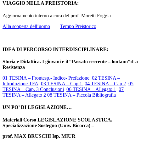
VIAGGIO NELLA PREISTORIA:
Aggiornamento interno a cura del prof. Moretti Foggia
Alla scoperta dell’uomo
–
Tempo Preistorico
IDEA DI PERCORSO INTERDISCIPLINARE:
Storia e Didattica. I giovani e il “Passato reccente – lontano”:La
Resistenza
01 TESINA – Frontesp.- Indice- Prefazione
02 TESINA –
Introduzione TFA
03 TESINA – Cap 1
04 TESINA – Cap 2
05
TESINA – Cap. 3 Conclusioni
06 TESINA – Allegato 1
07
TESINA – Allegato 2
08 TESINA – Piccola Bibliografia
UN PO’ DI LEGISLAZIONE…
Materiali Corso LEGISLAZIONE SCOLASTICA,
Specializzazione Sostegno (Univ. Bicocca) –
prof. MAX BRUSCHI Isp. MIUR