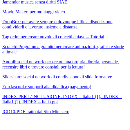
Jamendo: musica senza diritti SIAE
Movie Maker: per montaggi video
DropBox: per avere sempre o dovunque i file a disposizione,
condividerli e lavorare insieme a distanza
Tagxedo: per creare nuvole di concetti chiave –
Tutorial
Scratch: Programma gratuito per creare animazioni, grafica e storie
animate
Anobii: social network per creare una propria libreria personale,
recensire libri e trovare consigli per la lettura!
Slideshare: social network di condivisione di slide formative
Edu.lascuola: supporti alla didattica (pagamento)
INDEX PER L’INCLUSIONE: INDEX – Italia1 (1),
INDEX –
Italia1 (2)
,
INDEX – Italia ppt
ICD10-PDF tratto dal Sito Ministero