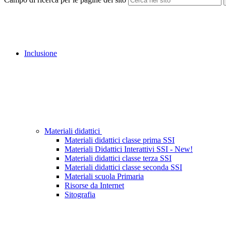
Inclusione
Materiali didattici
Materiali didattici classe prima SSI
Materiali Didattici Interattivi SSI - New!
Materiali didattici classe terza SSI
Materiali didattici classe seconda SSI
Materiali scuola Primaria
Risorse da Internet
Sitografia