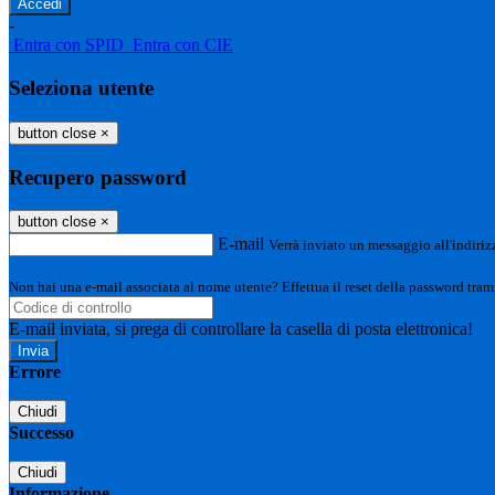
-
Entra con SPID
Entra con CIE
Seleziona utente
button close
×
Recupero password
button close
×
E-mail
Verrà inviato un messaggio all'indirizz
Non hai una e-mail associata al nome utente? Effettua il reset della password tram
E-mail inviata, si prega di controllare la casella di posta elettronica!
Errore
Chiudi
Successo
Chiudi
Informazione