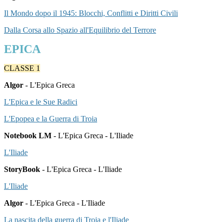
Il Mondo dopo il 1945: Blocchi, Conflitti e Diritti Civili
Dalla Corsa allo Spazio all'Equilibrio del Terrore
EPICA
CLASSE 1
Algor
- L'Epica Greca
L'Epica e le Sue Radici
L'Epopea e la Guerra di Troia
Notebook LM
- L'Epica G
reca
- L'Iliade
L'Iliade
StoryBook
- L'Epica G
reca
- L'Iliade
L'Iliade
Algor
- L'Epica G
reca -
L'Iliade
La nascita della guerra di Troia e l'Iliade