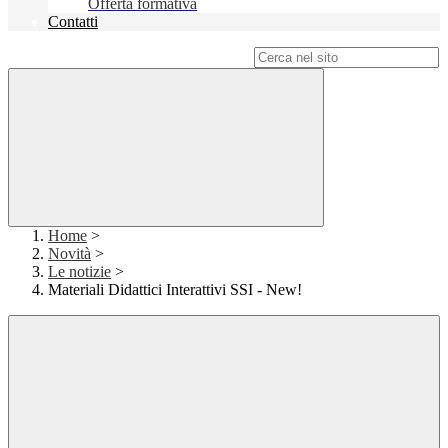
Offerta formativa
Contatti
Campo di ricerca per le pagine del sito
Home
>
Novità
>
Le notizie
>
Materiali Didattici Interattivi SSI - New!