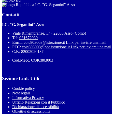
I.C. "G. Segantini" Asso
Contatti
I.C. "G. Segantini" Asso
Viale Rimembranze, 17 - 22033 Asso (Como)
Tel:
031672089
Email:
coic803003@istruzione.it
Link per inviare una mail
PEC:
coic803003@pec.istruzione.it
Link per inviare una mail
C.F.: 82002020137
Cod.Mecc. COIC803003
Sezione Link Utili
Cookie policy
Note legali
Informativa Privacy
Ufficio Relazioni con il Pubblico
Dichiarazione di accessibilità
Obiettivi di accessibilità