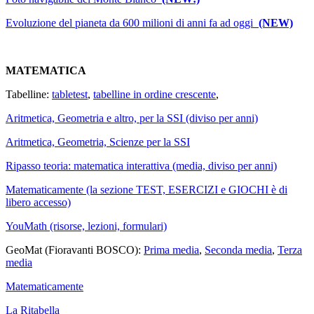
Evoluzione del pianeta da 600 milioni di anni fa ad oggi
(NEW)
MATEMATICA
Tabelline:
tabletest
,
tabelline in ordine crescente
,
Aritmetica, Geometria e altro, per la SSI (diviso per anni)
Aritmetica, Geometria, Scienze per la SSI
Ripasso teoria: matematica interattiva (media, diviso per anni)
Matematicamente (la sezione TEST, ESERCIZI e GIOCHI è di
libero accesso)
YouMath (risorse, lezioni, formulari)
GeoMat (Fioravanti BOSCO):
Prima media
,
Seconda media
,
Terza
media
Matematicamente
La Ritabella