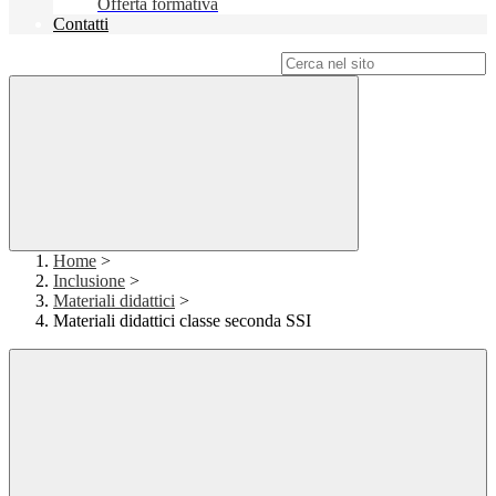
Offerta formativa
Contatti
Campo di ricerca per le pagine del sito
Home
>
Inclusione
>
Materiali didattici
>
Materiali didattici classe seconda SSI