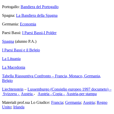
Portogallo:
Bandiera del Portogallo
Spagna:
La Bandiera della Spagna
Germania:
Economia
Paesi Bassi:
I Paesi Bassi-I Polder
Spagna
(alunno P.A.)
I Paesi Bassi e il Belgio
La Lituania
La Macedonia
Tabella Riassuntiva Confronto – Francia, Monaco, Germania,
Belgio
Liechtenstein
–
Lussemburgo
(
Consiglio europeo 1997 documeto
) –
Svizzera -
Austria
-
Austria - Copia -
Austria-per stampa
Materiali prof.ssa Lo Giudice:
Francia
;
Germania
;
Austria
;
Regno
Unito
;
Irlanda