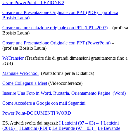
Usare PowerPoint – LEZIONE 2
Creare una Presentazione Originale con PPT (PDF) –
(prof.ssa
Bosisio Laura)
Creare una presentazione originale con PPT (PPT -2007)
– (prof.ssa
Bosisio Laura)
Creare una Presentazione Originale con PPT (PowerPoint)
–
(prof.ssa Bosisio Laura)
WeTransfer
(Trasferire file di grandi dimensioni gratuitamente fino a
2GB)
Manuale WeSchool
(Piattaforma per la Didattica)
Come Collegarsi a Meet
(Videoconferenze)
Inserire Una Foto in Word, Ruotarla, Orientamento Pagine
(Word)
Come Accedere a Google con mail Segantini
Power Point-DOCUMENTI WORD
ES. Attività svolta dai ragazzi:
I Latticini (97 – 03) –
I Latticini
(2016) –
I Latticini (PDF);
Le Bevande (97 – 03) –
Le Bevande