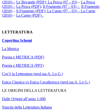
(2016) –
Le Bevande (PDF)
;
La Pesca (97 – 03)
–
La Pesca
(2016)
–
La Pesca (PDF)
;
Il Frumento (97 – 03)
–
Il Frumento
(2016)
–
Il Frumento (PDF);
La Carne (97 – 03)
–
La Carne
(2016)
–
La Carne (PDF)
.
LETTERATURA
Copertina Schemi
La Metrica
Poesia e METRICA (PDF)
Poesia e METRICA (PPT)
Cos’è la Letteratura
(prof.ssa A. Lo G.)
Epica Classica vs Epica Cavalleresca (prof.ssa A. Lo G.)
LE ORIGINI DELLA LETTERATURA
Dalle Origini all’anno 1.000
Nascita della Letteratura Italiana