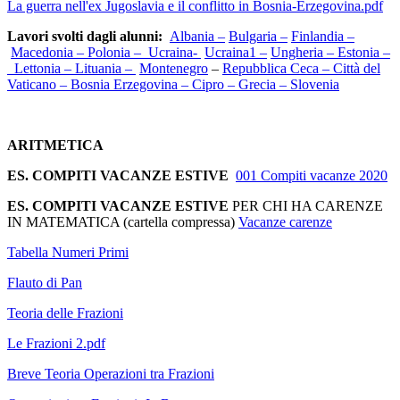
La guerra nell'ex Jugoslavia e il conflitto in Bosnia-Erzegovina.pdf
Lavori svolti dagli alunni:
Albania –
Bulgaria –
Finlandia –
Macedonia –
Polonia
–
Ucraina-
Ucraina1 –
Ungheria –
Estonia
–
Lettonia –
Lituania
–
Montenegro
–
Repubblica Ceca
–
Città del
Vaticano
–
Bosnia Erzegovina –
Cipro –
Grecia –
Slovenia
ARITMETICA
ES. COMPITI VACANZE ESTIVE
001 Compiti vacanze 2020
ES. COMPITI VACANZE ESTIVE
PER CHI HA CARENZE
IN MATEMATICA (cartella compressa)
Vacanze carenze
Tabella Numeri Primi
Flauto di Pan
Teoria delle Frazioni
Le Frazioni 2.pdf
Breve Teoria Operazioni tra Frazioni