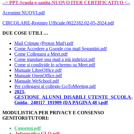
--> PPT-Scuola-e-sanita-NUOVO ITER CERTIFICATIVO <--
Acronimi NUOVI.pdf
CIRCOLARE-Registro Ufficiale.0022182.02-05-2024.pdf
DUE COSE UTILI …
Mail Criptate (Proton Mail).pdf
Come Accedere a Google con mail Segantini.pdf
Come Collegarsi a Meet.pdf
Come mandare una mail a più indirizzi.pdf
Come si condivide lo schermo su Meet.pdf
Manuale LibreOffice.pdf
Manuale OpenOffice.pdf
Manuale WeSchool.pdf
Per collegarsi al collegio GoToMeeting.pdf
2023-
GESTIONE_ALUNNI_DISABILI_UTENTE_SCUOLA-
Guida-_240117_191909 (DA PAGINA 48 ).pdf
MODULISTICA PER PRIVACY E CONSENSO
GENITORI/TUTORI:
Consensi.pdf
Informativa GLO.pdf