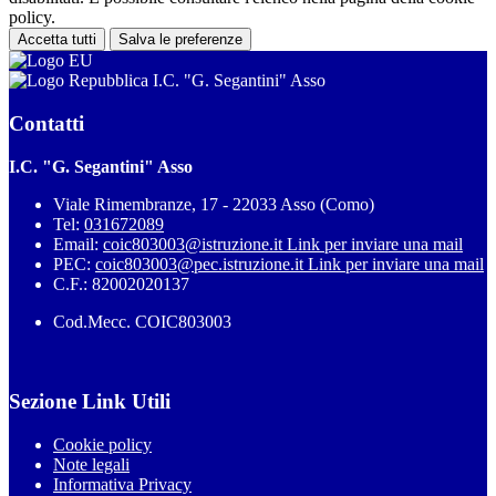
policy.
Accetta tutti
Salva le preferenze
I.C. "G. Segantini" Asso
Contatti
I.C. "G. Segantini" Asso
Viale Rimembranze, 17 - 22033 Asso (Como)
Tel:
031672089
Email:
coic803003@istruzione.it
Link per inviare una mail
PEC:
coic803003@pec.istruzione.it
Link per inviare una mail
C.F.: 82002020137
Cod.Mecc. COIC803003
Sezione Link Utili
Cookie policy
Note legali
Informativa Privacy