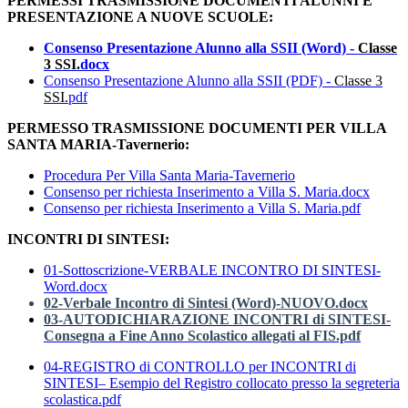
PERMESSI TRASMISSIONE DOCUMENTI ALUNNI E
PRESENTAZIONE A NUOVE SCUOLE:
Consenso Presentazione Alunno alla SSII (Word) -
Classe
3 SSI.
docx
Consenso Presentazione Alunno alla SSII (PDF) -
Classe 3
SSI.
pdf
PERMESSO TRASMISSIONE DOCUMENTI PER VILLA
SANTA MARIA-Tavernerio:
Procedura Per Villa Santa Maria-Tavernerio
Consenso per richiesta Inserimento a Villa S. Maria.docx
Consenso per richiesta Inserimento a Villa S. Maria.pdf
INCONTRI DI SINTESI:
01-Sottoscrizione-VERBALE INCONTRO DI SINTESI-
Word.docx
02-Verbale Incontro di Sintesi (Word)-NUOVO.docx
03-AUTODICHIARAZIONE INCONTRI di SINTESI-
Consegna a Fine Anno Scolastico allegati al FIS.pdf
04-REGISTRO di CONTROLLO per INCONTRI di
SINTESI– Esempio del Registro collocato presso la segreteria
scolastica.pdf