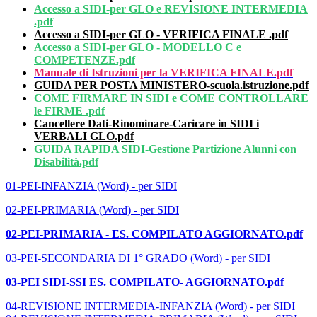
Accesso a SIDI-per GLO e REVISIONE INTERMEDIA
.pdf
Accesso a SIDI-per GLO - VERIFICA FINALE .pdf
Accesso a SIDI-per GLO - MODELLO C e
COMPETENZE.pdf
M
anuale di Istruzioni per la VERIFICA FINALE.pdf
GUIDA PER POSTA MINISTERO-scuola.istruzione.pdf
COME FIRMARE IN SIDI e COME CONTROLLARE
le FIRME .pdf
Cancellere Dati-Rinominare-Caricare in SIDI i
VERBALI GLO.pdf
GUIDA RAPIDA SIDI-Gestione Partizione Alunni con
Disabilità.pdf
01-PEI-INFANZIA (Word) - per SIDI
02-PEI-PRIMARIA (Word) - per SIDI
02-PEI-PRIMARIA - ES. COMPILATO AGGIORNATO.pdf
03-PEI-SECONDARIA DI 1° GRADO (Word) - per SIDI
03-PEI SIDI-SSI ES. COMPILATO- AGGIORNATO.pdf
04-REVISIONE INTERMEDIA-INFANZIA (Word) - per SIDI