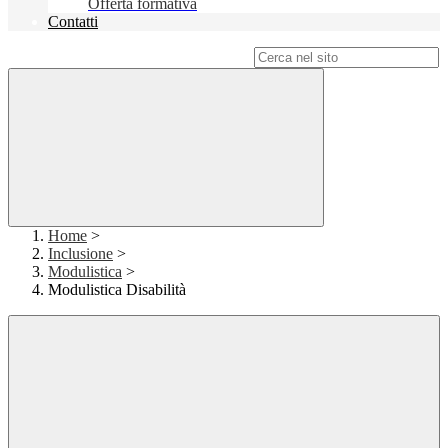
Offerta formativa
Contatti
Campo di ricerca per le pagine del sito
Home
>
Inclusione
>
Modulistica
>
Modulistica Disabilità