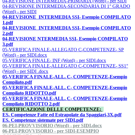
04-REVISIONE INTERMEDIA-PRIMARIA (Word) - per SIDI
04-REVISIONE INTERMEDIA-SECONDARIA DI 1° GRADO
(Word) - per SIDI
04-REVISIONE INTERMEDIA SSI- Esempio COMPILATO
1.pdf
04-REVISIONE INTERMEDIA SSI- Esempio COMPILATO
2.pdf
04-REVISIONE NTERMEDIA SSI- Esempio COMPILATO
3.pdf
05-VERIFICA FINALE-ALLEGATO C-COMPETENZE- SP
(Word) - per SIDI.docx
05-VERIFICA FINALE- INF (Word) - per SIDI.docx
05-VERIFICA FINALE-ALLEGATO C-COMPETENZE- SS1°
(Word) - per SIDI .docx
05-VERIFICA FINALE-ALL. C- COMPETENZE-Esempio
Compilato.pdf
05-VERIFICA FINALE-ALL. C- COMPETENZE-Esempio
Compilato RIDOTTO.pdf
05-VERIFICA FINALE-ALL. C- COMPETENZE-Esempio
Compilato RIDOTTO 2.pdf
CERTIFICAZIONE DELLE COMPETENZE:
ES. Competenze Fatte ed Estrapolate da Spaggiari-3X.pdf
ES. Competenze sistemate per SIDI.pdf
06-PEI-PROVVISORIO (Word) - per SIDI.docx
06-PEI-PROVVISORIO - per SIDI-ESEMPIO