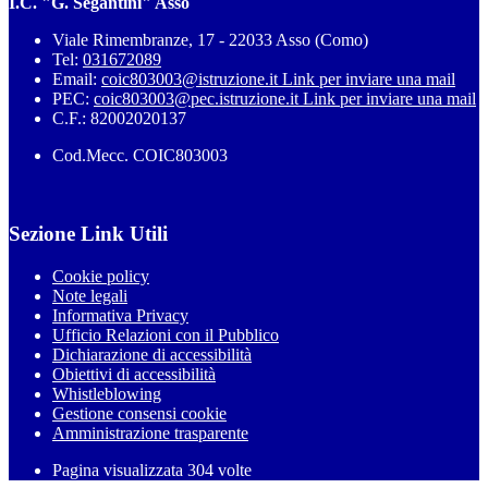
I.C. "G. Segantini" Asso
Viale Rimembranze, 17 - 22033 Asso (Como)
Tel:
031672089
Email:
coic803003@istruzione.it
Link per inviare una mail
PEC:
coic803003@pec.istruzione.it
Link per inviare una mail
C.F.: 82002020137
Cod.Mecc. COIC803003
Sezione Link Utili
Cookie policy
Note legali
Informativa Privacy
Ufficio Relazioni con il Pubblico
Dichiarazione di accessibilità
Obiettivi di accessibilità
Whistleblowing
Gestione consensi cookie
Amministrazione trasparente
Pagina visualizzata
304
volte