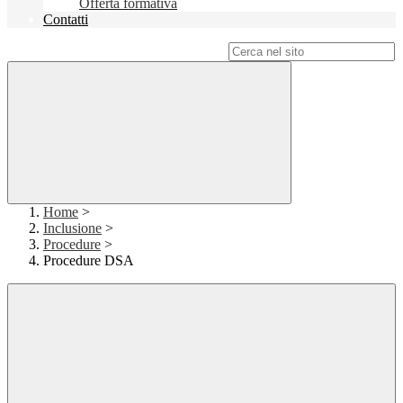
Offerta formativa
Contatti
Campo di ricerca per le pagine del sito
Home
>
Inclusione
>
Procedure
>
Procedure DSA